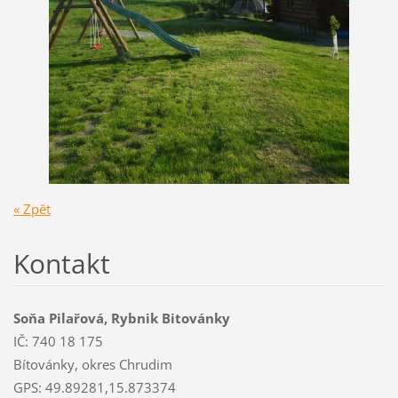
« Zpět
Kontakt
Soňa Pilařová, Rybnik Bitovánky
IČ: 740 18 175
Bítovánky, okres Chrudim
GPS: 49.89281,15.873374